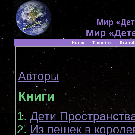
Мир «Дет
Мир «Дет
Home
Timeline
Branc
Авторы
Книги
Дети Пространств
Из пешек в корол