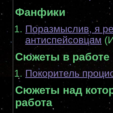
Фанфики
Поразмыслив, я р
антиспейсовцам
(И
Сюжеты в работе
Покоритель проци
Сюжеты над кото
работа