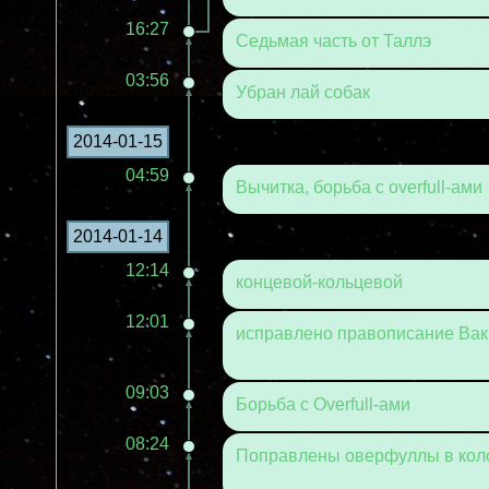
16:27
Седьмая часть от Таллэ
03:56
Убран лай собак
2014-01-15
04:59
Вычитка, борьба с overfull-ами
2014-01-14
12:14
концевой-кольцевой
12:01
исправлено правописание Ва
09:03
Борьба с Overfull-ами
08:24
Поправлены оверфуллы в коло