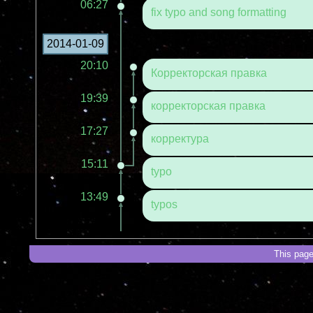
06:27
fix typo and song formatting
2014-01-09
20:10
Корректорская правка
19:39
корректорская правка
17:27
корректура
15:11
typo
13:49
typos
This page