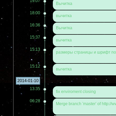
19:07
Вычитка
18:00
вычитка
16:36
Вычитка
15:37
вычитка
15:13
размеры страницы и шрифт по
15:12
вычитка
2014-01-10
13:35
fix enviroment closing
06:28
Merge branch 'master' of http://w