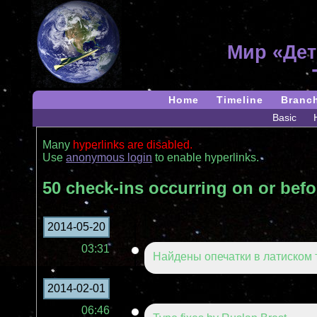
Мир «Дет
Home
Timeline
Branc
Basic
Many
hyperlinks are disabled.
Use
anonymous login
to enable hyperlinks.
50 check-ins occurring on or befo
2014-05-20
03:31
Найдены опечатки в латиском 
2014-02-01
06:46