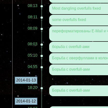
08:13
Most dangling overfulls fixed
08:11
some overfulls fixed
08:09
переформатированы E-Mail и 
08:03
борьба с overfull-ами
05:10
Борьба с оверфуллами в коло
04:55
Борьба с overfull-ами
2014-01-13
18:20
Борьба с overfull-ами
2014-01-12