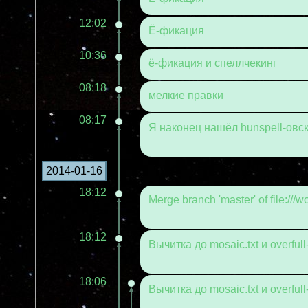
12:02
Ё-фикация
10:36
ё-фикация и спеллчекинг
08:18
мелкие правки
08:17
Я наконец нашёл hunspell-овск
2014-01-16
18:12
Merge branch 'master' of file:///wo
18:12
Вычитка до mosaic.txt и overful
18:06
Вычитка до mosaic.txt и overful