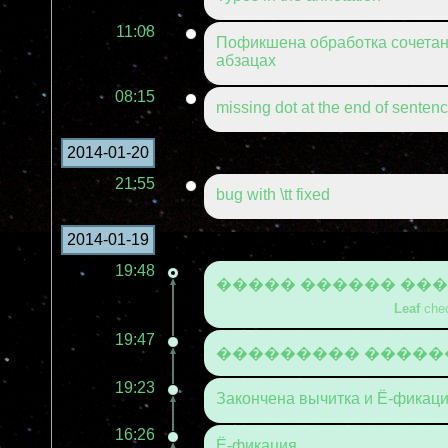
11:08
Пофикшена обработка сочетания
абзацах
08:15
missing dot at the end of senten
2014-01-20
21:55
bug with \tt fixed
2014-01-19
19:48
����� ������ ��
Leaf
chec
19:47
��������� �����
19:23
Закончена вычитка и Ё-фикац
16:26
Ё-фикация