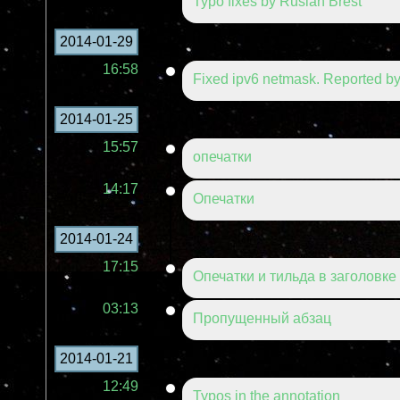
Typo fixes by Ruslan Brest
2014-01-29
16:58
Fixed ipv6 netmask. Reported by
2014-01-25
15:57
опечатки
14:17
Опечатки
2014-01-24
17:15
Опечатки и тильда в заголовке
03:13
Пропущенный абзац
2014-01-21
12:49
Typos in the annotation